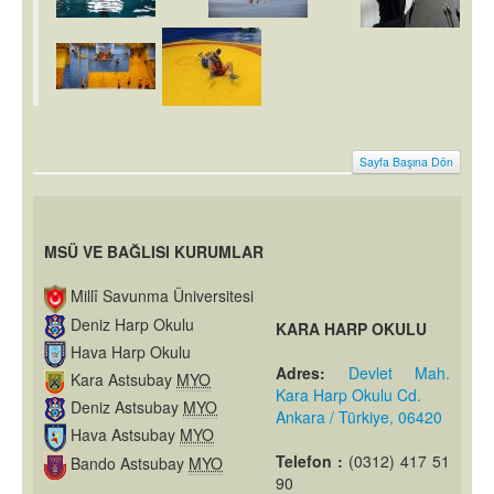
Sayfa Başına Dön
MSÜ VE BAĞLISI KURUMLAR
Millî Savunma Üniversitesi
Deniz Harp Okulu
KARA HARP OKULU
Hava Harp Okulu
Adres:
Devlet Mah.
Kara Astsubay
MYO
Kara Harp Okulu Cd.
Deniz Astsubay
MYO
Ankara / Türkiye, 06420
Hava Astsubay
MYO
Telefon :
(0312) 417 51
Bando Astsubay
MYO
90