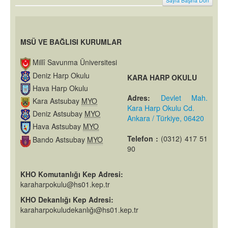
Sayfa Başına Dön
MSÜ VE BAĞLISI KURUMLAR
Millî Savunma Üniversitesi
Deniz Harp Okulu
KARA HARP OKULU
Hava Harp Okulu
Adres:
Devlet Mah.
Kara Astsubay
MYO
Kara Harp Okulu Cd.
Deniz Astsubay
MYO
Ankara / Türkiye, 06420
Hava Astsubay
MYO
Telefon :
(0312) 417 51
Bando Astsubay
MYO
90
KHO Komutanlığı Kep Adresi:
karaharpokulu@hs01.kep.tr
KHO Dekanlığı Kep Adresi:
karaharpokuludekanlığı@hs01.kep.tr