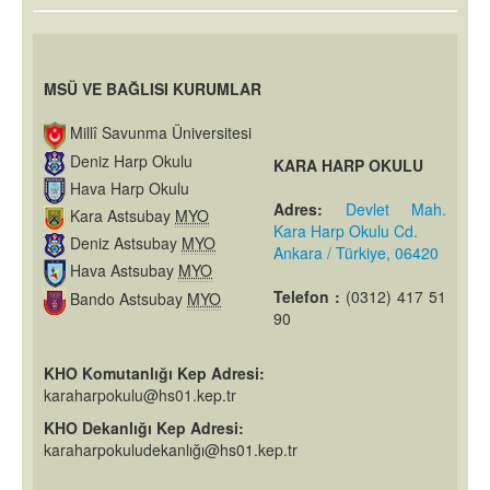
MSÜ VE BAĞLISI KURUMLAR
Millî Savunma Üniversitesi
Deniz Harp Okulu
KARA HARP OKULU
Hava Harp Okulu
Adres:
Devlet Mah.
Kara Astsubay
MYO
Kara Harp Okulu Cd.
Deniz Astsubay
MYO
Ankara / Türkiye, 06420
Hava Astsubay
MYO
Telefon :
(0312) 417 51
Bando Astsubay
MYO
90
KHO Komutanlığı Kep Adresi:
karaharpokulu@hs01.kep.tr
KHO Dekanlığı Kep Adresi:
karaharpokuludekanlığı@hs01.kep.tr