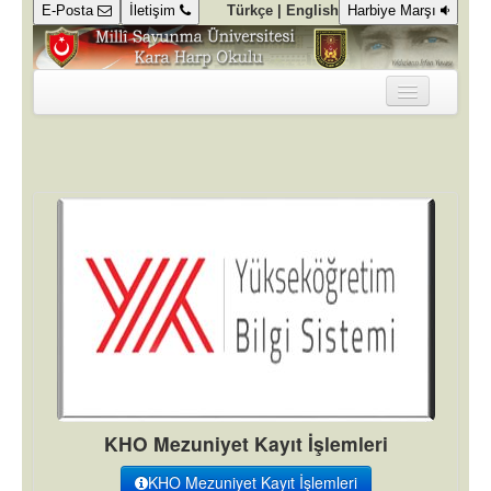
E-Posta
İletişim
Türkçe |
English
Harbiye Marşı
KURUMSAL
DEKANLIK
KOMUTANLIK
GALERİ
KÜTÜPHANE
KAMPÜSTE YAŞAM
ÖĞRENCİ ALIM SÜREÇLERİ
KHO Mezuniyet Kayıt İşlemleri
KHO Mezuniyet Kayıt İşlemleri