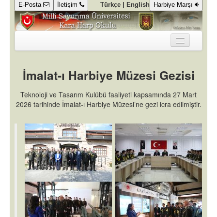
E-Posta
İletişim
Türkçe |
English
Harbiye Marşı
KURUMSAL
İmalat-ı Harbiye Müzesi Gezisi
DEKANLIK
Teknoloji ve Tasarım Kulübü faaliyeti kapsamında 27 Mart
KOMUTANLIK
2026 tarihinde İmalat-ı Harbiye Müzesi’ne gezi icra edilmiştir.
GALERİ
KÜTÜPHANE
KAMPÜSTE YAŞAM
ÖĞRENCİ ALIM SÜREÇLERİ