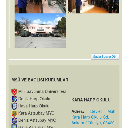
Sayfa Başına Dön
MSÜ VE BAĞLISI KURUMLAR
Millî Savunma Üniversitesi
Deniz Harp Okulu
KARA HARP OKULU
Hava Harp Okulu
Adres:
Devlet Mah.
Kara Astsubay
MYO
Kara Harp Okulu Cd.
Deniz Astsubay
MYO
Ankara / Türkiye, 06420
Hava Astsubay
MYO