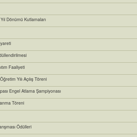
 Yıl Dönümü Kutlamaları
yareti
düllendirilmesi
ıtım Faaliyeti
ğretim Yılı Açılış Töreni
pası Engel Atlama Şampiyonası
şanma Töreni
ışması Ödülleri