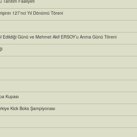
Tanıtım Faaliyeti
rişinin 127’nci Yıl Dönümü Töreni
abul Edildiği Günü ve Mehmet Akif ERSOY’u Anma Günü Töreni
ği
pa Kupası
ürkiye Kick Boks Şampiyonası