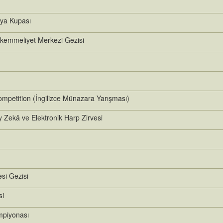
ya Kupası
kemmeliyet Merkezi Gezisi
mpetition (İngilizce Münazara Yarışması)
y Zekâ ve Elektronik Harp Zirvesi
si Gezisi
si
mpiyonası