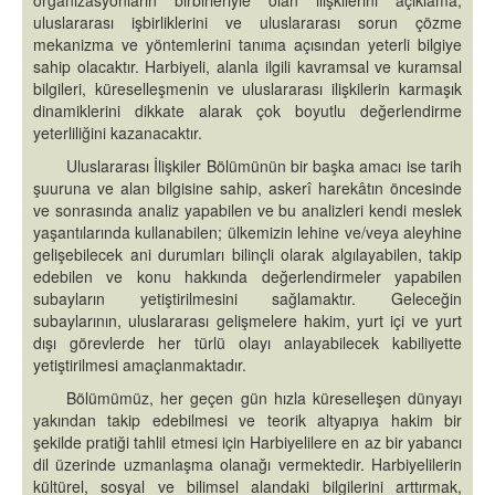
organizasyonların birbirleriyle olan ilişkilerini açıklama,
uluslararası işbirliklerini ve uluslararası sorun çözme
mekanizma ve yöntemlerini tanıma açısından yeterli bilgiye
sahip olacaktır. Harbiyeli, alanla ilgili kavramsal ve kuramsal
bilgileri, küreselleşmenin ve uluslararası ilişkilerin karmaşık
dinamiklerini dikkate alarak çok boyutlu değerlendirme
yeterliliğini kazanacaktır.
Uluslararası İlişkiler Bölümünün bir başka amacı ise tarih
şuuruna ve alan bilgisine sahip, askerî harekâtın öncesinde
ve sonrasında analiz yapabilen ve bu analizleri kendi meslek
yaşantılarında kullanabilen; ülkemizin lehine ve/veya aleyhine
gelişebilecek ani durumları bilinçli olarak algılayabilen, takip
edebilen ve konu hakkında değerlendirmeler yapabilen
subayların yetiştirilmesini sağlamaktır. Geleceğin
subaylarının, uluslararası gelişmelere hakim, yurt içi ve yurt
dışı görevlerde her türlü olayı anlayabilecek kabiliyette
yetiştirilmesi amaçlanmaktadır.
Bölümümüz, her geçen gün hızla küreselleşen dünyayı
yakından takip edebilmesi ve teorik altyapıya hakim bir
şekilde pratiği tahlil etmesi için Harbiyelilere en az bir yabancı
dil üzerinde uzmanlaşma olanağı vermektedir. Harbiyelilerin
kültürel, sosyal ve bilimsel alandaki bilgilerini arttırmak,