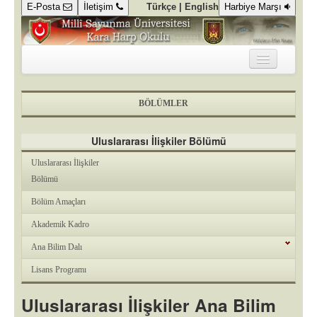
E-Posta
İletişim
Türkçe |
English
Harbiye Marşı
KURUMSAL
BÖLÜMLER
DEKANLIK
KOMUTANLIK
Uluslararası İlişkiler Bölümü
Uluslararası İlişkiler
GALERİ
Bölümü
KÜTÜPHANE
Bölüm Amaçları
KAMPÜSTE YAŞAM
Akademik Kadro
Ana Bilim Dalı
ÖĞRENCİ ALIM SÜREÇLERİ
Lisans Programı
Uluslararası İlişkiler Ana Bilim