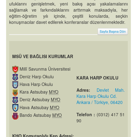
ufuklarını genişletmek, yeni bakış açısı yakalamalarını
sağlamak ve farkındalıklarını arttırmak maksadıyla, her
eğitim-öğretim yılı içinde, çeşitli konularda, seçkin
konuşmacılar davet edilerek konferanslar düzenlenmektedir.
Sayfa Başına Dön
MSÜ VE BAĞLISI KURUMLAR
Millî Savunma Üniversitesi
Deniz Harp Okulu
KARA HARP OKULU
Hava Harp Okulu
Adres:
Devlet Mah.
Kara Astsubay
MYO
Kara Harp Okulu Cd.
Deniz Astsubay
MYO
Ankara / Türkiye, 06420
Hava Astsubay
MYO
Telefon :
(0312) 417 51
Bando Astsubay
MYO
90
KHO Komutanlığı Kep Adresi: